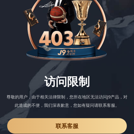
访问限制
尊敬的用户，由于相关法律限制，您所在地区无法访问J9产品，对
此造成的不便，我们深表歉意，您如有疑问请联系客服。
联系客服